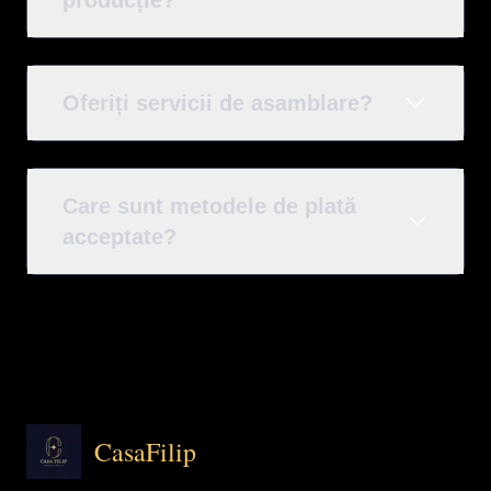
producție?
Oferiți servicii de asamblare?
Care sunt metodele de plată
acceptate?
CasaFilip