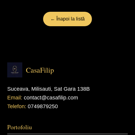
← Înapoi la listă
CasaFilip
Suceava, Milisauti, Sat Gara 138B
Email:
contact@casafilip.com
Telefon:
0749879250
Portofoliu